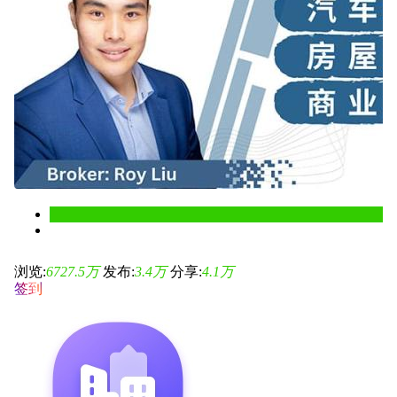
浏览:
6727.5
万
发布:
3.4
万
分享:
4.1
万
签到