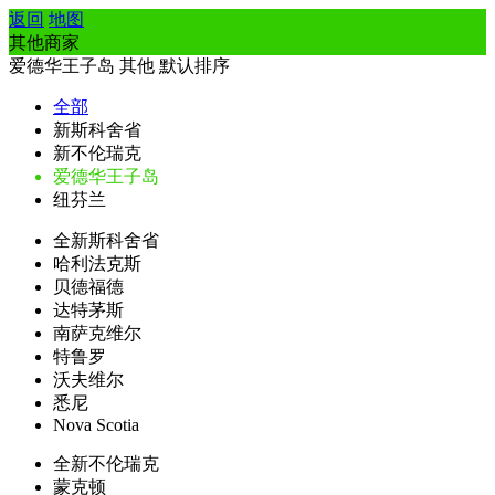
返回
地图
其他商家
爱德华王子岛
其他
默认排序
全部
新斯科舍省
新不伦瑞克
爱德华王子岛
纽芬兰
全新斯科舍省
哈利法克斯
贝德福德
达特茅斯
南萨克维尔
特鲁罗
沃夫维尔
悉尼
Nova Scotia
全新不伦瑞克
蒙克顿