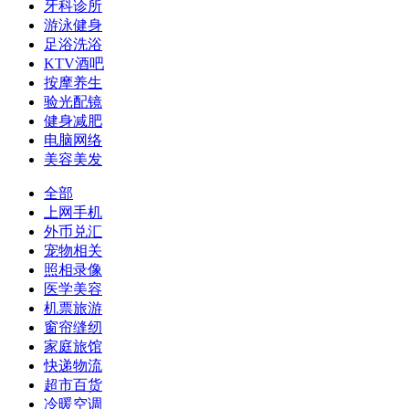
牙科诊所
游泳健身
足浴洗浴
KTV酒吧
按摩养生
验光配镜
健身减肥
电脑网络
美容美发
全部
上网手机
外币兑汇
宠物相关
照相录像
医学美容
机票旅游
窗帘缝纫
家庭旅馆
快递物流
超市百货
冷暖空调