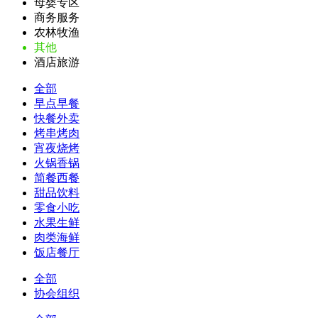
母婴专区
商务服务
农林牧渔
其他
酒店旅游
全部
早点早餐
快餐外卖
烤串烤肉
宵夜烧烤
火锅香锅
简餐西餐
甜品饮料
零食小吃
水果生鲜
肉类海鲜
饭店餐厅
全部
协会组织