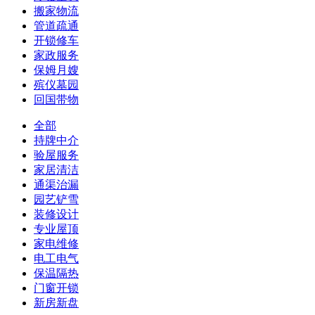
搬家物流
管道疏通
开锁修车
家政服务
保姆月嫂
殡仪墓园
回国带物
全部
持牌中介
验屋服务
家居清洁
通渠治漏
园艺铲雪
装修设计
专业屋顶
家电维修
电工电气
保温隔热
门窗开锁
新房新盘