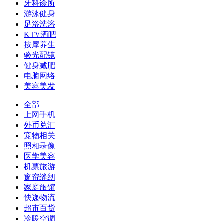
牙科诊所
游泳健身
足浴洗浴
KTV酒吧
按摩养生
验光配镜
健身减肥
电脑网络
美容美发
全部
上网手机
外币兑汇
宠物相关
照相录像
医学美容
机票旅游
窗帘缝纫
家庭旅馆
快递物流
超市百货
冷暖空调