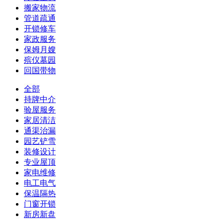
搬家物流
管道疏通
开锁修车
家政服务
保姆月嫂
殡仪墓园
回国带物
全部
持牌中介
验屋服务
家居清洁
通渠治漏
园艺铲雪
装修设计
专业屋顶
家电维修
电工电气
保温隔热
门窗开锁
新房新盘