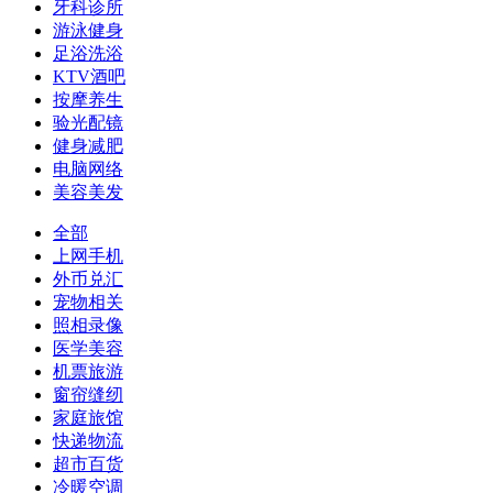
牙科诊所
游泳健身
足浴洗浴
KTV酒吧
按摩养生
验光配镜
健身减肥
电脑网络
美容美发
全部
上网手机
外币兑汇
宠物相关
照相录像
医学美容
机票旅游
窗帘缝纫
家庭旅馆
快递物流
超市百货
冷暖空调