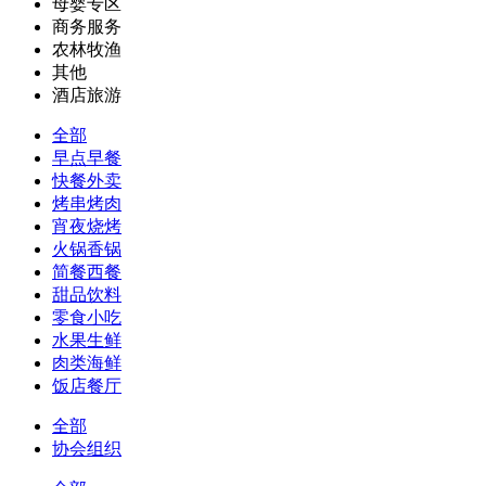
母婴专区
商务服务
农林牧渔
其他
酒店旅游
全部
早点早餐
快餐外卖
烤串烤肉
宵夜烧烤
火锅香锅
简餐西餐
甜品饮料
零食小吃
水果生鲜
肉类海鲜
饭店餐厅
全部
协会组织