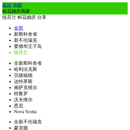
返回
地图
鲜花婚庆商家
纽芬兰
鲜花婚庆
分享
全部
新斯科舍省
新不伦瑞克
爱德华王子岛
纽芬兰
全新斯科舍省
哈利法克斯
贝德福德
达特茅斯
南萨克维尔
特鲁罗
沃夫维尔
悉尼
Nova Scotia
全新不伦瑞克
蒙克顿