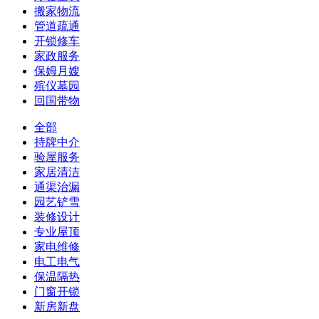
搬家物流
管道疏通
开锁修车
家政服务
保姆月嫂
殡仪墓园
回国带物
全部
持牌中介
验屋服务
家居清洁
通渠治漏
园艺铲雪
装修设计
专业屋顶
家电维修
电工电气
保温隔热
门窗开锁
新房新盘